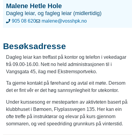
Malene Hetle Hole
Dagleg leiar, og fagleg leiar (midlertidig)
905 08 620
malene@vosshpk.no
Besøksadresse
Dagleg leiar kan treffast på kontor og telefon i vekedagar
frå 09.00-16.00. Nett no held administrasjonen til i
Vangsgata 45
, ilag med Ekstremsportveko.
Ta gjerne kontakt på førehand og avtal eit møte.
Dersom
det er fint vêr er det høg sannsynlegheit for utekontor.
Under kurssesong er mesteparten av aktivteten basert på
klubbhuset i Bømoen,
Flyplassvegen 135
. Her kan ein
ofte treffe på instruktørar og elevar på kurs gjennom
sommaren, og ved speedriding grunnkurs på vinterstid.